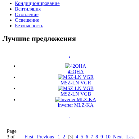
Кондиционирование
Вентиляция
Отоплениe
Oсвещениe
Безопасность
Лучшие предложения
.
42QHA
MSZ-LN VGR
MSZ-LN VGB
Inverter MLZ-KA
.
Page
3 of
First
Previous
1
2
[3]
4
5
6
7
8
9
10
Next
Last