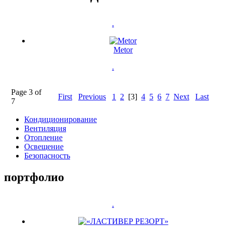
.
Metor
.
Page 3 of
First
Previous
1
2
[3]
4
5
6
7
Next
Last
7
Кондиционирование
Вентиляция
Отоплениe
Oсвещениe
Безопасность
портфолио
.