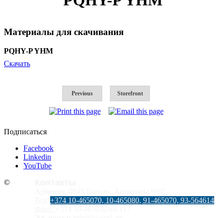
Материалы для скачивания
PQHY-P YHM
Скачать
Previous
Storefront
Подписаться
Facebook
Linkedin
YouTube
Контакты
©
Армения, 0043 Ереван, Араратяна 90/2
Тел:
+374 10-465070, 10-465080, 91-465070, 93-564614
Факс:
+374 10-465070 вн 117
Эл. почта:
info@consel.am