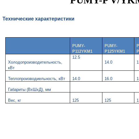
Технические характеристики
PUMY-
PUMY-
P112YKM1
P125YKM1
12.5
Холодопроизводительность,
14.0
1
кВт
Теплопроизводиельность, кВт
14.0
16.0
1
Габариты (ВxШxД), мм
Вес, кг
125
125
1