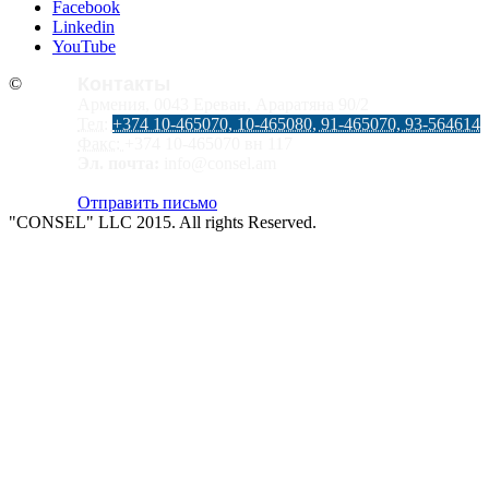
Facebook
Linkedin
YouTube
Контакты
©
Армения, 0043 Ереван, Араратяна 90/2
Тел:
+374 10-465070, 10-465080, 91-465070, 93-564614
Факс:
+374 10-465070 вн 117
Эл. почта:
info@consel.am
Отправить письмо
"CONSEL" LLC 2015. All rights Reserved.