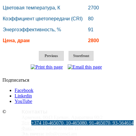
Цветовая температура, К
2700
Коэффициент цветопередачи (CRI)
80
Энергоэффективность, %
91
Цена, драм
2800
Previous
Storefront
Подписаться
Facebook
Linkedin
YouTube
Контакты
©
Армения, 0043 Ереван, Араратяна 90/2
Тел:
+374 10-465070, 10-465080, 91-465070, 93-564614
Факс:
+374 10-465070 вн 117
Эл. почта:
info@consel.am