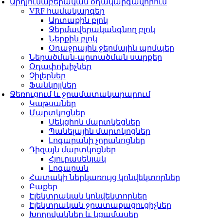
Արդյունաբերական օդակարգավորում
VRF համակարգեր
Արտաքին բլոկ
Ջերմավերականգնող բլոկ
Ներքին բլոկ
Օդաջրային ջերմային պոմպեր
Ներածման-արտածման սարքեր
Օդափոխիչներ
Չիլերներ
Ֆանկոյլներ
Ջեռուցում և ջրամատակարարում
Կաթսաներ
Մարտկոցներ
Սեկցիոն մարտկեցներ
Պանելային մարտկոցներ
Լոգարանի չորանոցներ
Դիզայն մարտկոցներ
Հյուրասենյակ
Լոգարան
Հատակի ներկառույց կոնվեկտորներ
Բաքեր
Էլեկտրական կոնվեկտորներ
Էլեկտրական ջրատաքացուցիչներ
Խողովակներ և կցամասեր