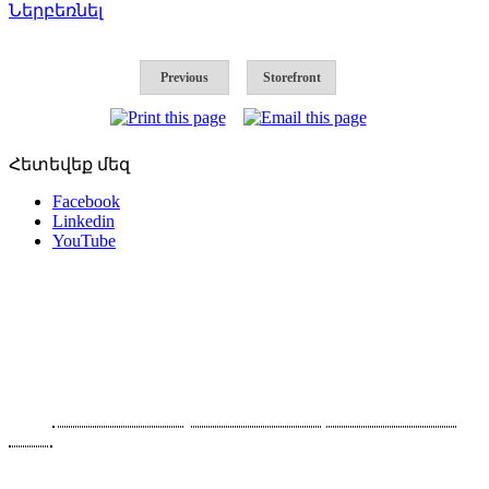
Ներբեռնել
Previous
Storefront
Հետեվեք մեզ
Facebook
Linkedin
YouTube
Հետադարձ կապ
Հայաստան, 0043 Երևան, Արարատյան 90/2
Հեռ․՝
+374 91-465070, +374 93-564614, +374 10-465070,
+374
10-465080
Ֆաքս՝ +374 10-465070 (117)