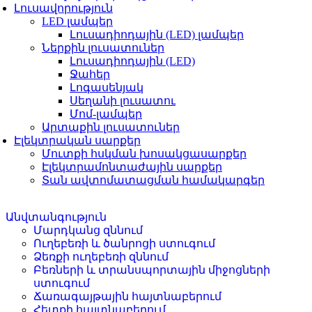
Լուսավորություն
LED լամպեր
Լուսադիոդային (LED) լամպեր
Ներքին լուսատուներ
Լուսադիոդային (LED)
Ջահեր
Լոգասենյակ
Սեղանի լուսատու
Մոմ-լամպեր
Արտաքին լուսատուներ
Էլեկտրական սարքեր
Մուտքի հսկման խոսակցասարքեր
Էլեկտրամոնտաժային սարքեր
Տան ավտոմատացման համակարգեր
Անվտանգություն
Մարդկանց զննում
Ուղեբեռի և ծանրոցի ստուգում
Ձեռքի ուղեբեռի զննում
Բեռների և տրանսպորտային միջոցների
ստուգում
Ճառագայթային հայտնաբերում
Հետքի հայտնաբերում