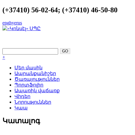
(+37410) 56-02-64; (+37410) 46-50-80
eng
hye
rus
ԿԱՏԱՐԵԼՈՒԹՅՈՒՆԸ ՈՐՊԵՍ
ՀԵՆԱԿԵՏ
+
Մեր մասին
Ապրանքանիշեր
Ծառայություններ
Պորտֆոլիո
Ապառիկ վաճառք
Վիդեո
Նորություններ
Կապ
Կատալոգ