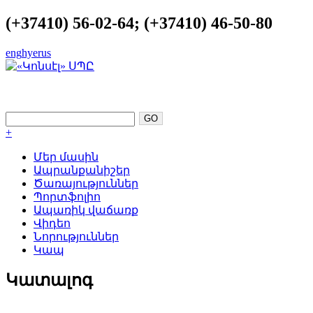
(+37410) 56-02-64; (+37410) 46-50-80
eng
hye
rus
ԿԱՏԱՐԵԼՈՒԹՅՈՒՆԸ ՈՐՊԵՍ
ՀԵՆԱԿԵՏ
+
Մեր մասին
Ապրանքանիշեր
Ծառայություններ
Պորտֆոլիո
Ապառիկ վաճառք
Վիդեո
Նորություններ
Կապ
Կատալոգ