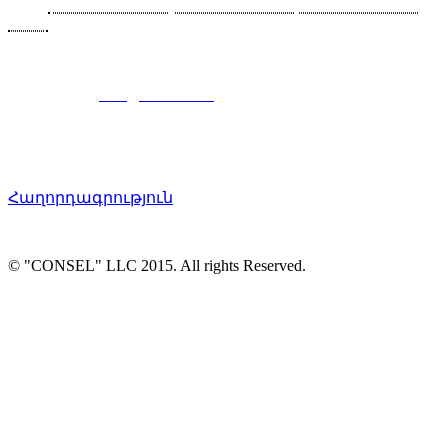
Հեռ․՝
+374 91-465070, +374 93-564614, +374 10-465070,
+374
10-465080
Ֆաքս՝ +374 10-465070 (117)
Էլ. հասցե`
info@consel.am
Հաղորդագրություն
© "CONSEL" LLC 2015. All rights Reserved.