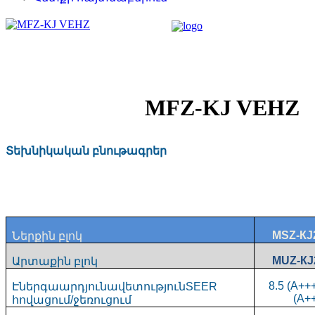
MFZ-KJ VEHZ
Տեխնիկական բնութագրեր
MSZ-КJ
Ներքին
բլոկ
MUZ-КJ
Արտաքին
բլոկ
8.5 (A+++
Էներգաարդյունավետություն
SEER
(A+
հովացում
/
ջեռուցում