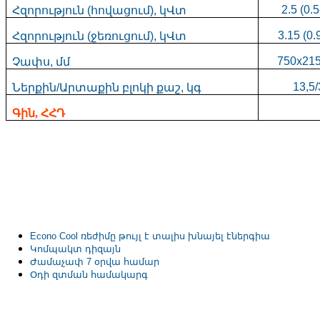
2.5 (0.5
Հզորություն
(
հովացում
),
կՎտ
3.15 (0.
Հզորություն
(
ջեռուցում
),
կՎտ
750x21
Չափս
,
մմ
13,5/
Ներքին
/
Արտաքին
բլոկի
քաշ
,
կգ
Գին
,
ՀՀԴ
Econo Cool
ռեժիմը
թույլ
է
տալիս
խնայել
էներգիա
Կոմպակտ դիզայն
Ժամաչափ 7 օրվա համար
Օդի զտման համակարգ