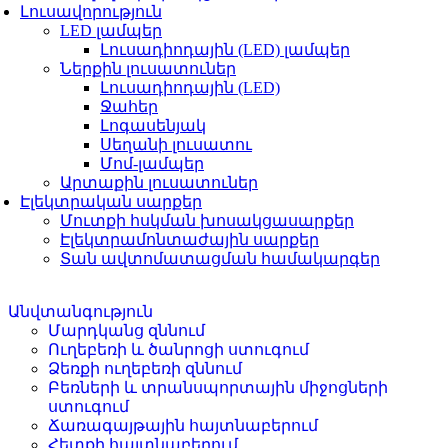
Լուսավորություն
LED լամպեր
Լուսադիոդային (LED) լամպեր
Ներքին լուսատուներ
Լուսադիոդային (LED)
Ջահեր
Լոգասենյակ
Սեղանի լուսատու
Մոմ-լամպեր
Արտաքին լուսատուներ
Էլեկտրական սարքեր
Մուտքի հսկման խոսակցասարքեր
Էլեկտրամոնտաժային սարքեր
Տան ավտոմատացման համակարգեր
Անվտանգություն
Մարդկանց զննում
Ուղեբեռի և ծանրոցի ստուգում
Ձեռքի ուղեբեռի զննում
Բեռների և տրանսպորտային միջոցների
ստուգում
Ճառագայթային հայտնաբերում
Հետքի հայտնաբերում