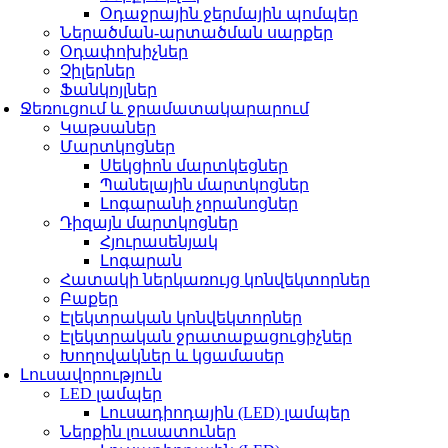
Օդաջրային ջերմային պոմպեր
Ներածման-արտածման սարքեր
Օդափոխիչներ
Չիլերներ
Ֆանկոյլներ
Ջեռուցում և ջրամատակարարում
Կաթսաներ
Մարտկոցներ
Սեկցիոն մարտկեցներ
Պանելային մարտկոցներ
Լոգարանի չորանոցներ
Դիզայն մարտկոցներ
Հյուրասենյակ
Լոգարան
Հատակի ներկառույց կոնվեկտորներ
Բաքեր
Էլեկտրական կոնվեկտորներ
Էլեկտրական ջրատաքացուցիչներ
Խողովակներ և կցամասեր
Լուսավորություն
LED լամպեր
Լուսադիոդային (LED) լամպեր
Ներքին լուսատուներ