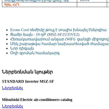
Գին
, ՀՀԴ
Econo
Cool
ռ
եժիմը թույլ է տալիս խնայել էներգիա
Ցածր ձայն
- 19
դԲ
(
MSZ
-
SF
25/35
VE
2)
Հեռակառավարում անլար (WiFi) ցանցի միջոցով
Մեկ շաբաթվա համար նախատեսված ժամաչ
Նոր
դիզայն
Օդի զտման համակարգ
Ներբեռնման նյութեր
STANDARD Inverter MSZ-SF
Ներբեռնել
Mitsubishi Electric air-conditioners catalog
Ներբեռնել