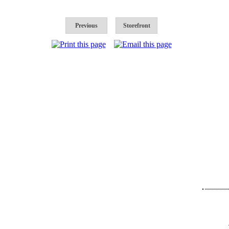
Previous
Storefront
Հետադա
Հայաստան,
Հեռ․՝
+374 9
Ֆաքս՝ +374 
Էլ. հասցե`