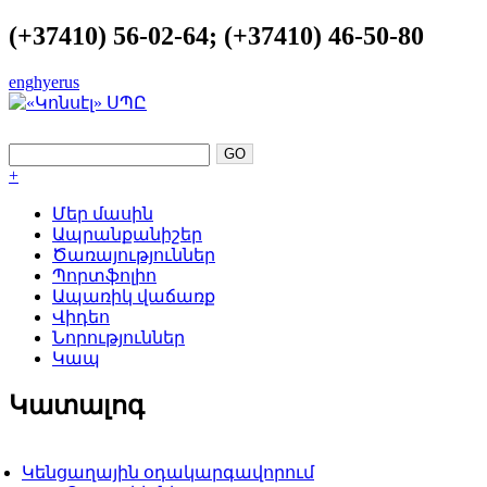
(+37410) 56-02-64; (+37410) 46-50-80
eng
hye
rus
ԿԱՏԱՐԵԼՈՒԹՅՈՒՆԸ ՈՐՊԵՍ ՀԵՆԱ
+
Մեր մասին
Ապրանքանիշեր
Ծառայություններ
Պորտֆոլիո
Ապառիկ վաճառք
Վիդեո
Նորություններ
Կապ
Կատալոգ
Կենցաղային օդակարգավորում