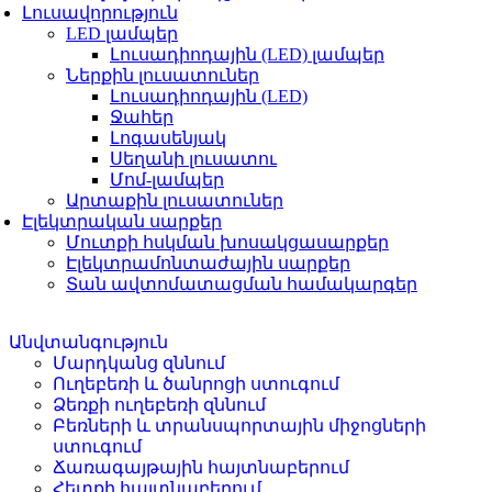
Լուսավորություն
LED լամպեր
Լուսադիոդային (LED) լամպեր
Ներքին լուսատուներ
Լուսադիոդային (LED)
Ջահեր
Լոգասենյակ
Սեղանի լուսատու
Մոմ-լամպեր
Արտաքին լուսատուներ
Էլեկտրական սարքեր
Մուտքի հսկման խոսակցասարքեր
Էլեկտրամոնտաժային սարքեր
Տան ավտոմատացման համակարգեր
Անվտանգություն
Մարդկանց զննում
Ուղեբեռի և ծանրոցի ստուգում
Ձեռքի ուղեբեռի զննում
Բեռների և տրանսպորտային միջոցների
ստուգում
Ճառագայթային հայտնաբերում
Հետքի հայտնաբերում