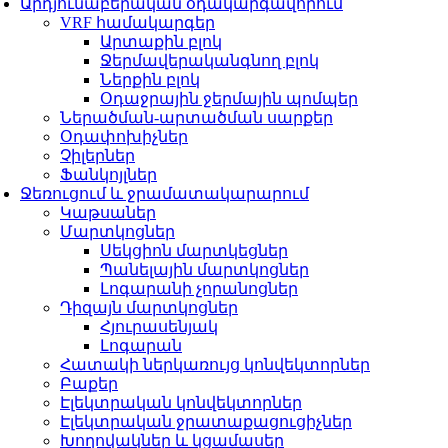
Արդյունաբերական օդակարգավորում
VRF համակարգեր
Արտաքին բլոկ
Ջերմավերականգնող բլոկ
Ներքին բլոկ
Օդաջրային ջերմային պոմպեր
Ներածման-արտածման սարքեր
Օդափոխիչներ
Չիլերներ
Ֆանկոյլներ
Ջեռուցում և ջրամատակարարում
Կաթսաներ
Մարտկոցներ
Սեկցիոն մարտկեցներ
Պանելային մարտկոցներ
Լոգարանի չորանոցներ
Դիզայն մարտկոցներ
Հյուրասենյակ
Լոգարան
Հատակի ներկառույց կոնվեկտորներ
Բաքեր
Էլեկտրական կոնվեկտորներ
Էլեկտրական ջրատաքացուցիչներ
Խողովակներ և կցամասեր