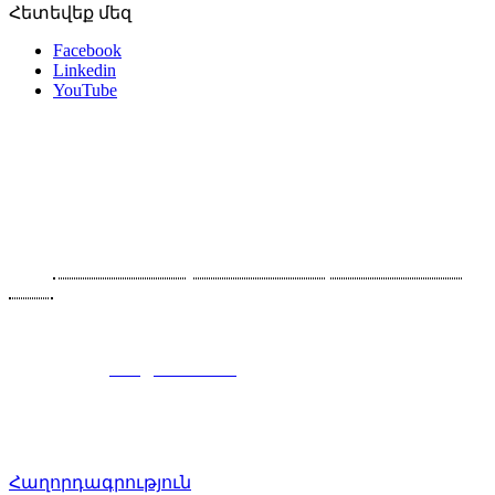
Հետեվեք մեզ
Facebook
Linkedin
YouTube
Հետադարձ կապ
Հայաստան, 0043 Երևան, Արարատյան 90/2
Հեռ․՝
+374 91-465070, +374 93-564614, +374 10-465070,
+374
10-465080
Ֆաքս՝ +374 10-465070 (117)
Էլ. հասցե`
info@consel.am
Հաղորդագրություն