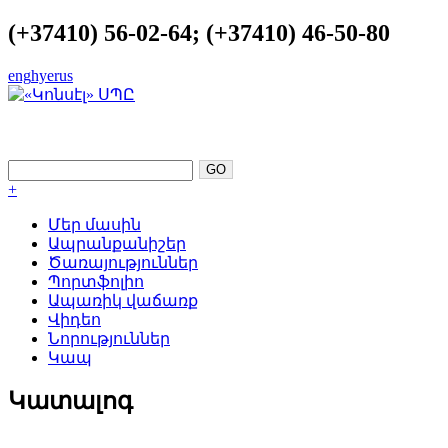
(+37410) 56-02-64; (+37410) 46-50-80
eng
hye
rus
ԿԱՏԱՐԵԼՈՒԹՅՈՒՆԸ ՈՐՊԵՍ
ՀԵՆԱԿԵՏ
+
Մեր մասին
Ապրանքանիշեր
Ծառայություններ
Պորտֆոլիո
Ապառիկ վաճառք
Վիդեո
Նորություններ
Կապ
Կատալոգ