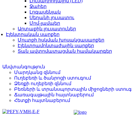
Լուսադիոդային (LED)
Ջահեր
Լոգասենյակ
Սեղանի լուսատու
Մոմ-լամպեր
Արտաքին լուսատուներ
Էլեկտրական սարքեր
Մուտքի հսկման խոսակցասարքեր
Էլեկտրամոնտաժային սարքեր
Տան ավտոմատացման համակարգեր
Անվտանգություն
Մարդկանց զննում
Ուղեբեռի և ծանրոցի ստուգում
Ձեռքի ուղեբեռի զննում
Բեռների և տրանսպորտային միջոցների ստուգ
Ճառագայթային հայտնաբերում
Հետքի հայտնաբերում