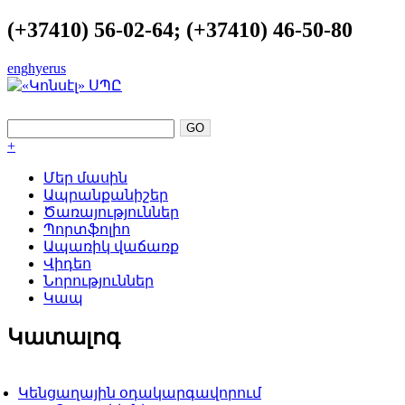
(+37410) 56-02-64; (+37410) 46-50-80
eng
hye
rus
ԿԱՏԱՐԵԼՈՒԹՅՈՒՆԸ ՈՐՊԵՍ ՀԵՆԱ
+
Մեր մասին
Ապրանքանիշեր
Ծառայություններ
Պորտֆոլիո
Ապառիկ վաճառք
Վիդեո
Նորություններ
Կապ
Կատալոգ
Կենցաղային օդակարգավորում