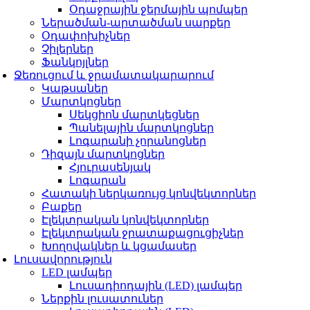
Օդաջրային ջերմային պոմպեր
Ներածման-արտածման սարքեր
Օդափոխիչներ
Չիլերներ
Ֆանկոյլներ
Ջեռուցում և ջրամատակարարում
Կաթսաներ
Մարտկոցներ
Սեկցիոն մարտկեցներ
Պանելային մարտկոցներ
Լոգարանի չորանոցներ
Դիզայն մարտկոցներ
Հյուրասենյակ
Լոգարան
Հատակի ներկառույց կոնվեկտորներ
Բաքեր
Էլեկտրական կոնվեկտորներ
Էլեկտրական ջրատաքացուցիչներ
Խողովակներ և կցամասեր
Լուսավորություն
LED լամպեր
Լուսադիոդային (LED) լամպեր
Ներքին լուսատուներ