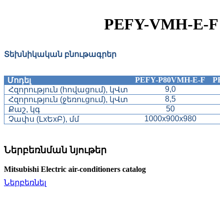
PEFY-VMH-E-F
Տեխնիկական բնութագրեր
PEFY-P80VMH-E-F
P
Մոդել
9,0
Հզորություն (հովացում), կՎտ
8,5
Հզորություն (ջեռուցում), կՎտ
50
Քաշ, կգ
1000x900x980
Չափս (ԼxԵxԲ), մմ
Ներբեռնման նյութեր
Mitsubishi Electric air-conditioners catalog
Ներբեռնել