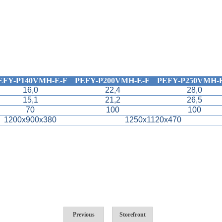
EFY-P140VMH-E-F
PEFY-P200VMH-E-F
PEFY-P250VMH-
16,0
22,4
28,0
15,1
21,2
26,5
70
100
100
1200x900x380
1250x1120x470
Previous
Storefront