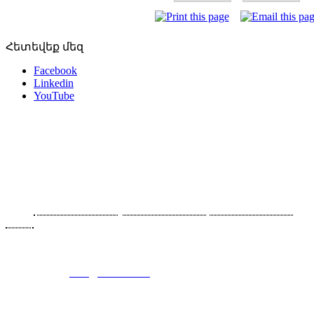
Հետեվեք մեզ
Facebook
Linkedin
YouTube
Հետադարձ կապ
Հայաստան, 0043 Երևան, Արարատյան 90/2
Հեռ․՝
+374 91-465070, +374 93-564614, +374 10-465070,
+374
10-465080
Ֆաքս՝ +374 10-465070 (117)
Էլ. հասցե`
info@consel.am