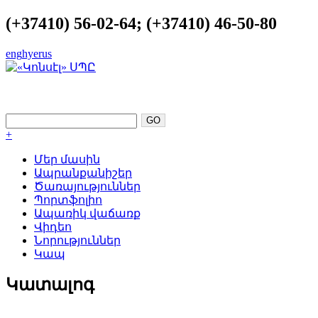
(+37410) 56-02-64; (+37410) 46-50-80
eng
hye
rus
ԿԱՏԱՐԵԼՈՒԹՅՈՒՆԸ ՈՐՊԵՍ
ՀԵՆԱԿԵՏ
+
Մեր մասին
Ապրանքանիշեր
Ծառայություններ
Պորտֆոլիո
Ապառիկ վաճառք
Վիդեո
Նորություններ
Կապ
Կատալոգ