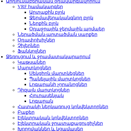
Արդյունաբերական օդակարգավորում
VRF համակարգեր
Արտաքին բլոկ
Ջերմավերականգնող բլոկ
Ներքին բլոկ
Օդաջրային ջերմային պոմպեր
Ներածման-արտածման սարքեր
Օդափոխիչներ
Չիլերներ
Ֆանկոյլներ
Ջեռուցում և ջրամատակարարում
Կաթսաներ
Մարտկոցներ
Սեկցիոն մարտկեցներ
Պանելային մարտկոցներ
Լոգարանի չորանոցներ
Դիզայն մարտկոցներ
Հյուրասենյակ
Լոգարան
Հատակի ներկառույց կոնվեկտորներ
Բաքեր
Էլեկտրական կոնվեկտորներ
Էլեկտրական ջրատաքացուցիչներ
Խողովակներ և կցամասեր