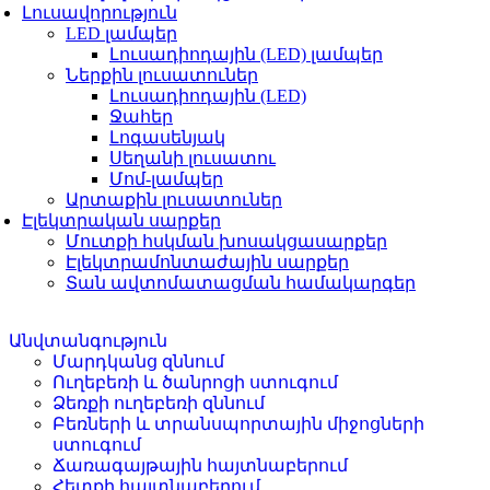
Լուսավորություն
LED լամպեր
Լուսադիոդային (LED) լամպեր
Ներքին լուսատուներ
Լուսադիոդային (LED)
Ջահեր
Լոգասենյակ
Սեղանի լուսատու
Մոմ-լամպեր
Արտաքին լուսատուներ
Էլեկտրական սարքեր
Մուտքի հսկման խոսակցասարքեր
Էլեկտրամոնտաժային սարքեր
Տան ավտոմատացման համակարգեր
Անվտանգություն
Մարդկանց զննում
Ուղեբեռի և ծանրոցի ստուգում
Ձեռքի ուղեբեռի զննում
Բեռների և տրանսպորտային միջոցների
ստուգում
Ճառագայթային հայտնաբերում
Հետքի հայտնաբերում