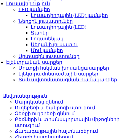
Լուսավորություն
LED լամպեր
Լուսադիոդային (LED) լամպեր
Ներքին լուսատուներ
Լուսադիոդային (LED)
Ջահեր
Լոգասենյակ
Սեղանի լուսատու
Մոմ-լամպեր
Արտաքին լուսատուներ
Էլեկտրական սարքեր
Մուտքի հսկման խոսակցասարքեր
Էլեկտրամոնտաժային սարքեր
Տան ավտոմատացման համակարգեր
Անվտանգություն
Մարդկանց զննում
Ուղեբեռի և ծանրոցի ստուգում
Ձեռքի ուղեբեռի զննում
Բեռների և տրանսպորտային միջոցների
ստուգում
Ճառագայթային հայտնաբերում
Հետքի հայտնաբերում