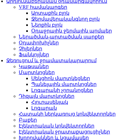
Արդյունաբերական օդակարգավորում
VRF համակարգեր
Արտաքին բլոկ
Ջերմավերականգնող բլոկ
Ներքին բլոկ
Օդաջրային ջերմային պոմպեր
Ներածման-արտածման սարքեր
Օդափոխիչներ
Չիլերներ
Ֆանկոյլներ
Ջեռուցում և ջրամատակարարում
Կաթսաներ
Մարտկոցներ
Սեկցիոն մարտկեցներ
Պանելային մարտկոցներ
Լոգարանի չորանոցներ
Դիզայն մարտկոցներ
Հյուրասենյակ
Լոգարան
Հատակի ներկառույց կոնվեկտորներ
Բաքեր
Էլեկտրական կոնվեկտորներ
Էլեկտրական ջրատաքացուցիչներ
Խողովակներ և կցամասեր