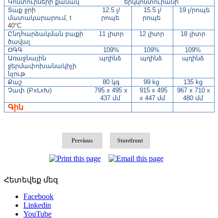
Կոնտուրների քանակ
երկկոնտուրանի
Տաք ջրի
12.5
լ/
15.5 լ/
19 լ/րոպե
մատակարարում,
t
րոպե
րոպե
40°C
Ընդհարձակման բաքի
11 լիտր
12 լիտր
18 լիտր
ծավալ
ՕԳԳ
109%
109%
109%
Առաջնային
պղինձ
պղինձ
պղինձ
ջերմափոխանակիչի
նյութ
Քաշ
80 կգ
99 kg
135 kg
Չափ (ԲxԼxԽ)
795 x 495 x
915 x 495
967 x 710 x
437 մմ
x 447 մմ
480 մմ
Գին
Previous
Storefront
Հետեվեք մեզ
Facebook
Linkedin
YouTube