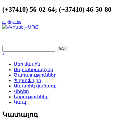
(+37410) 56-02-64; (+37410) 46-50-80
eng
hye
rus
ԿԱՏԱՐԵԼՈՒԹՅՈՒՆԸ ՈՐՊԵՍ
ՀԵՆԱԿԵՏ
+
Մեր մասին
Ապրանքանիշեր
Ծառայություններ
Պորտֆոլիո
Ապառիկ վաճառք
Վիդեո
Նորություններ
Կապ
Կատալոգ