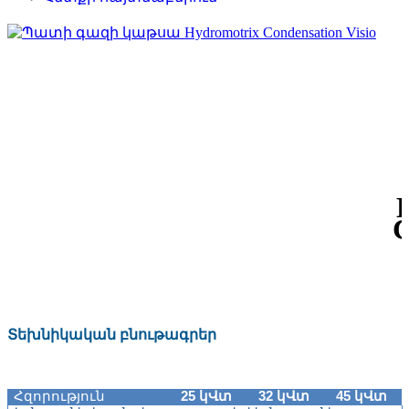
C
Տեխնիկական բնութագրեր
Հզորություն
25 կՎտ
32 կՎտ
45 կՎտ