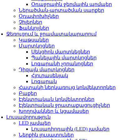
Օդաջրային ջերմային պոմպեր
Ներածման-արտածման սարքեր
Օդափոխիչներ
Չիլերներ
Ֆանկոյլներ
Ջեռուցում և ջրամատակարարում
Կաթսաներ
Մարտկոցներ
Սեկցիոն մարտկեցներ
Պանելային մարտկոցներ
Լոգարանի չորանոցներ
Դիզայն մարտկոցներ
Հյուրասենյակ
Լոգարան
Հատակի ներկառույց կոնվեկտորներ
Բաքեր
Էլեկտրական կոնվեկտորներ
Էլեկտրական ջրատաքացուցիչներ
Խողովակներ և կցամասեր
Լուսավորություն
LED լամպեր
Լուսադիոդային (LED) լամպեր
Ներքին լուսատուներ