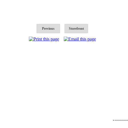
Previous
Storefront
Հետադա
Հայաստան,
Հեռ․՝
+374 9