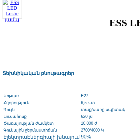
ESS L
Տեխնիկական բնութագրեր
Կոթառ
E27
Հզորություն
6,5 Վտ
Գույն
տաք/սառը սպիտակ
Լուսահոսք
620 լմ
Ծառայությա
ն ժամկետ
10.000
ժ
Գունային ջերմաստիճան
2700/4000 Կ
90
%
ԷլեկտրաԷներգիայի խնայում