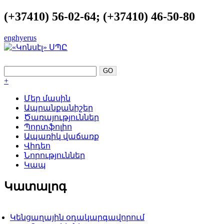
(+37410) 56-02-64; (+37410) 46-50-80
eng
hye
rus
ԿԱՏԱՐԵԼՈՒԹՅՈՒՆԸ ՈՐՊԵՍ ՀԵՆԱ
+
Մեր մասին
Ապրանքանիշեր
Ծառայություններ
Պորտֆոլիո
Ապառիկ վաճառք
Վիդեո
Նորություններ
Կապ
Կատալոգ
Կենցաղային օդակարգավորում