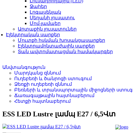
Լուսադիոդային (LED)
Ջահեր
Լոգասենյակ
Սեղանի լուսատու
Մոմ-լամպեր
Արտաքին լուսատուներ
Էլեկտրական սարքեր
Մուտքի հսկման խոսակցասարքեր
Էլեկտրամոնտաժային սարքեր
Տան ավտոմատացման համակարգեր
Անվտանգություն
Մարդկանց զննում
Ուղեբեռի և ծանրոցի ստուգում
Ձեռքի ուղեբեռի զննում
Բեռների և տրանսպորտային միջոցների ստուգ
Ճառագայթային հայտնաբերում
Հետքի հայտնաբերում
ESS LED Lustre լամպ E27 / 6,5Վտ