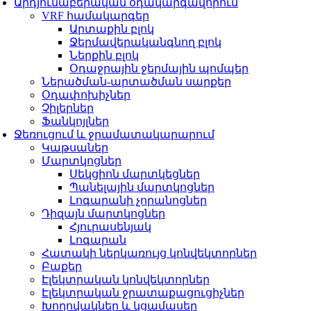
Արդյունաբերական օդակարգավորում
VRF համակարգեր
Արտաքին բլոկ
Ջերմավերականգնող բլոկ
Ներքին բլոկ
Օդաջրային ջերմային պոմպեր
Ներածման-արտածման սարքեր
Օդափոխիչներ
Չիլերներ
Ֆանկոյլներ
Ջեռուցում և ջրամատակարարում
Կաթսաներ
Մարտկոցներ
Սեկցիոն մարտկեցներ
Պանելային մարտկոցներ
Լոգարանի չորանոցներ
Դիզայն մարտկոցներ
Հյուրասենյակ
Լոգարան
Հատակի ներկառույց կոնվեկտորներ
Բաքեր
Էլեկտրական կոնվեկտորներ
Էլեկտրական ջրատաքացուցիչներ
Խողովակներ և կցամասեր