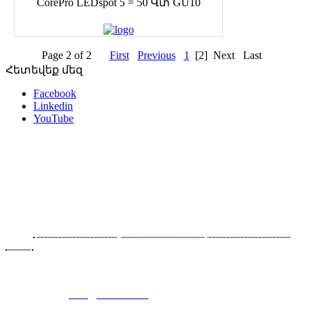
CorePro LEDspot 5 = 50 Վտ GU10
Page 2 of 2
First
Previous
1
[2]
Next
Last
Հետեվեք մեզ
Facebook
Linkedin
YouTube
Հետադարձ կապ
Հայաստան, 0043 Երևան, Արարատյան 90/2
Հեռ․՝
+374 91-465070, +374 93-564614, +374 10-465070,
+374
10-465080
Ֆաքս՝ +374 10-465070 (117)
Էլ. հասցե`
info@consel.am