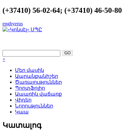
(+37410) 56-02-64; (+37410) 46-50-80
eng
hye
rus
ԿԱՏԱՐԵԼՈՒԹՅՈՒՆԸ ՈՐՊԵՍ
ՀԵՆԱԿԵՏ
+
Մեր մասին
Ապրանքանիշեր
Ծառայություններ
Պորտֆոլիո
Ապառիկ վաճառք
Վիդեո
Նորություններ
Կապ
Կատալոգ