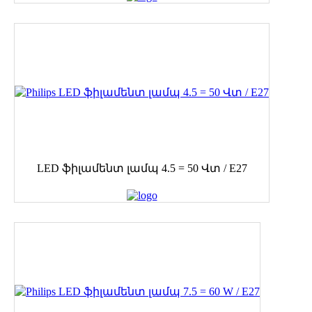
LED ֆիլամենտ լամպ 4.5 = 50 Վտ / E27