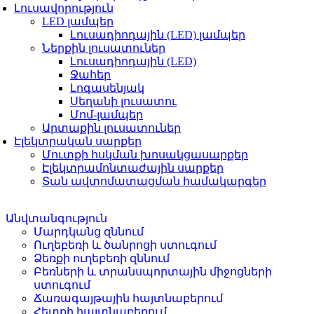
Լուսավորություն
LED լամպեր
Լուսադիոդային (LED) լամպեր
Ներքին լուսատուներ
Լուսադիոդային (LED)
Ջահեր
Լոգասենյակ
Սեղանի լուսատու
Մոմ-լամպեր
Արտաքին լուսատուներ
Էլեկտրական սարքեր
Մուտքի հսկման խոսակցասարքեր
Էլեկտրամոնտաժային սարքեր
Տան ավտոմատացման համակարգեր
Անվտանգություն
Մարդկանց զննում
Ուղեբեռի և ծանրոցի ստուգում
Ձեռքի ուղեբեռի զննում
Բեռների և տրանսպորտային միջոցների
ստուգում
Ճառագայթային հայտնաբերում
Հետքի հայտնաբերում