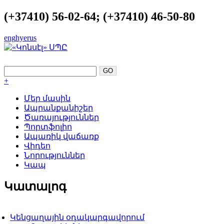
(+37410) 56-02-64; (+37410) 46-50-80
eng
hye
rus
ԿԱՏԱՐԵԼՈՒԹՅՈՒՆԸ ՈՐՊԵՍ ՀԵՆԱ
+
Մեր մասին
Ապրանքանիշեր
Ծառայություններ
Պորտֆոլիո
Ապառիկ վաճառք
Վիդեո
Նորություններ
Կապ
Կատալոգ
Կենցաղային օդակարգավորում