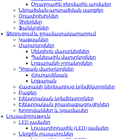
Օդաջրային ջերմային պոմպեր
Ներածման-արտածման սարքեր
Օդափոխիչներ
Չիլերներ
Ֆանկոյլներ
Ջեռուցում և ջրամատակարարում
Կաթսաներ
Մարտկոցներ
Սեկցիոն մարտկեցներ
Պանելային մարտկոցներ
Լոգարանի չորանոցներ
Դիզայն մարտկոցներ
Հյուրասենյակ
Լոգարան
Հատակի ներկառույց կոնվեկտորներ
Բաքեր
Էլեկտրական կոնվեկտորներ
Էլեկտրական ջրատաքացուցիչներ
Խողովակներ և կցամասեր
Լուսավորություն
LED լամպեր
Լուսադիոդային (LED) լամպեր
Ներքին լուսատուներ