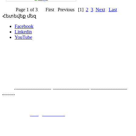
Page 1 of 3
First
Previous
[1]
2
3
Next
Last
Հետեվեք մեզ
Facebook
Linkedin
YouTube
Հետադարձ կապ
Հայաստան, 0043 Երևան, Արարատյան 90/2
Հեռ․՝
+374 91-465070, +374 93-564614, +374 10-465070,
+374
10-465080
Ֆաքս՝ +374 10-465070 (117)
Էլ. հասցե`
info@consel.am