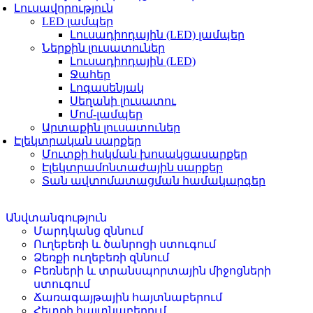
Լուսավորություն
LED լամպեր
Լուսադիոդային (LED) լամպեր
Ներքին լուսատուներ
Լուսադիոդային (LED)
Ջահեր
Լոգասենյակ
Սեղանի լուսատու
Մոմ-լամպեր
Արտաքին լուսատուներ
Էլեկտրական սարքեր
Մուտքի հսկման խոսակցասարքեր
Էլեկտրամոնտաժային սարքեր
Տան ավտոմատացման համակարգեր
Անվտանգություն
Մարդկանց զննում
Ուղեբեռի և ծանրոցի ստուգում
Ձեռքի ուղեբեռի զննում
Բեռների և տրանսպորտային միջոցների
ստուգում
Ճառագայթային հայտնաբերում
Հետքի հայտնաբերում