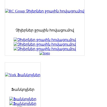
Չիլերներ ջրային հովացումով
Ֆանկոյլներ