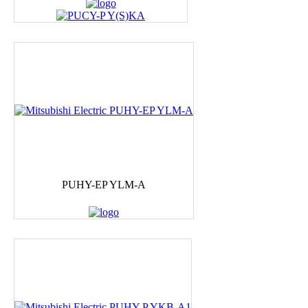
PUHY-EP YLM-A