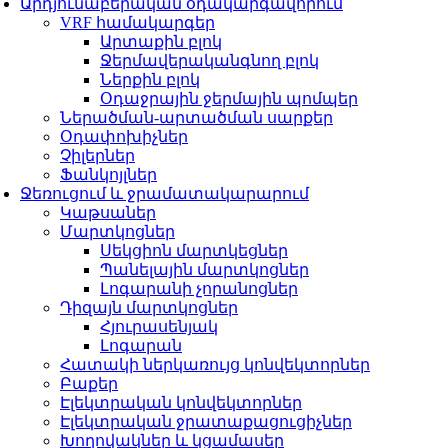
Արդյունաբերական օդակարգավորում
VRF համակարգեր
Արտաքին բլոկ
Ջերմավերականգնող բլոկ
Ներքին բլոկ
Օդաջրային ջերմային պոմպեր
Ներածման-արտածման սարքեր
Օդափոխիչներ
Չիլերներ
Ֆանկոյլներ
Ջեռուցում և ջրամատակարարում
Կաթսաներ
Մարտկոցներ
Սեկցիոն մարտկեցներ
Պանելային մարտկոցներ
Լոգարանի չորանոցներ
Դիզայն մարտկոցներ
Հյուրասենյակ
Լոգարան
Հատակի ներկառույց կոնվեկտորներ
Բաքեր
Էլեկտրական կոնվեկտորներ
Էլեկտրական ջրատաքացուցիչներ
Խողովակներ և կցամասեր