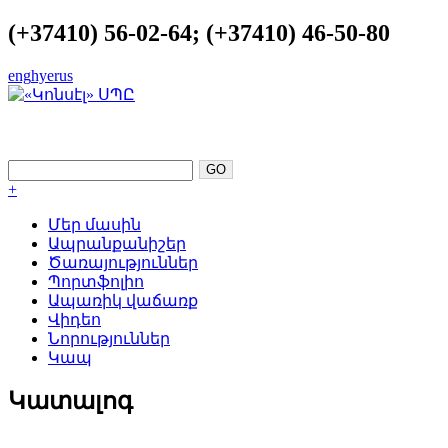
(+37410) 56-02-64; (+37410) 46-50-80
eng
hye
rus
ԿԱՏԱՐԵԼՈՒԹՅՈՒՆԸ ՈՐՊԵՍ
ՀԵՆԱԿԵՏ
+
Մեր մասին
Ապրանքանիշեր
Ծառայություններ
Պորտֆոլիո
Ապառիկ վաճառք
Վիդեո
Նորություններ
Կապ
Կատալոգ